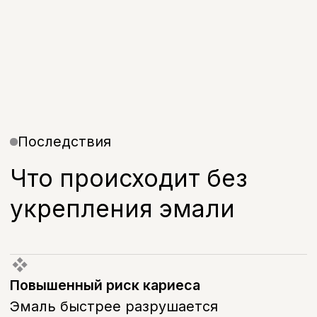
Вместо профилактики потребуется
лечение зубов
Стоимость
Стоимость лечения
В01.064.003
Прием (осмотр,консультация)
врача-стоматолога детского
первичный
700 руб.
В01.064.004
Прием (осмотр,консультация)
врача-стоматолога детского
повторный