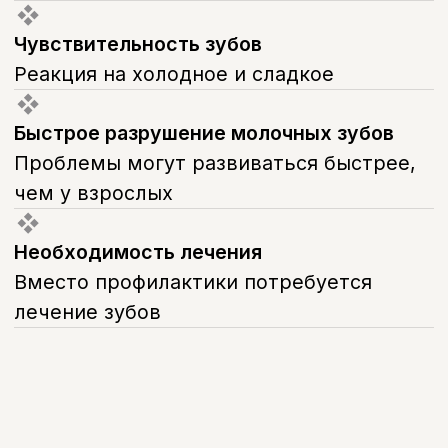
500 руб.
А11.07.024
Местное применение
реминерализующих препаратов в
области зуба
70 руб.
Записаться на прием
FAQ
Часто задаваемые
вопросы