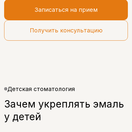
Детская стоматология
Зачем укреплять эмаль
у детей
Детская эмаль более уязвима к
воздействию бактерий и кислот,
поэтому профилактика кариеса
должна начинаться как можно
раньше. Одним из наиболее
эффективных способов защиты
зубов является фторирование зубов
у детей, которое помогает укрепить
эмаль и снизить риск развития
кариеса.
В стоматологии «Бохо» проводится