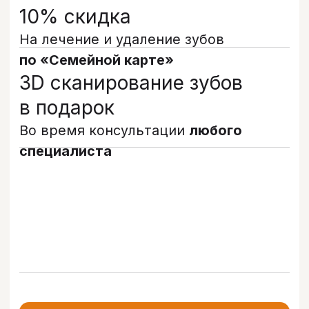
В клинике работают специалисты
разных направлений, что позволяет
решать задачи любой сложности —
от лечения кариеса до имплантации
и протезирования.
В клинике оборудовано 4
стоматологических кабинета
и собственный рентген-кабинет
с возможностью проведения 3D-
диагностики. Это позволяет точно
планировать лечение и получать
предсказуемый результат без лишних
рисков.
Подробнее о клинике
Посмотрите клинику в 3D-туре
Бохо
Стоматологическая клиника в Санкт‑Петербурге
Детская стоматология в Санкт‑Петербурге