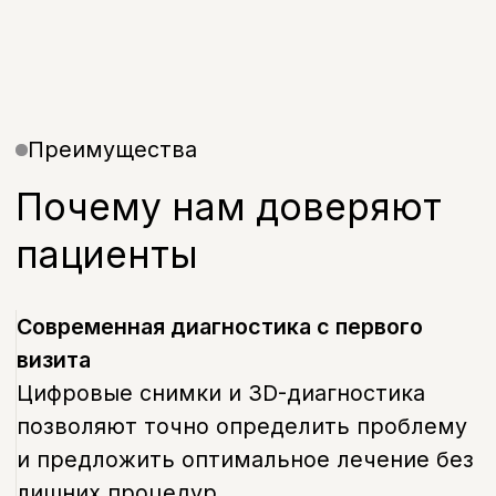
позволяют точно определить проблему
и предложить оптимальное лечение без
лишних процедур.
1
Честный план лечения и прозрачные
цены
Вы получаете подробный план с этапами
и стоимостью — без навязанных услуг
и неожиданных доплат.