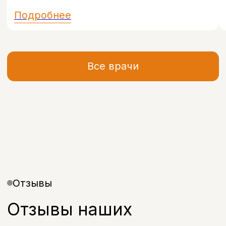
в удобное время
Оставьте свой номер, и наш
администратор свяжется с вами в
течение 5 минут, чтобы подобрать
удобное время и ответить на все
вопросы.
+7
Я даю согласие на обработку моих
персональных данных в соответствии с
Политикой конфиденциальности
Записаться