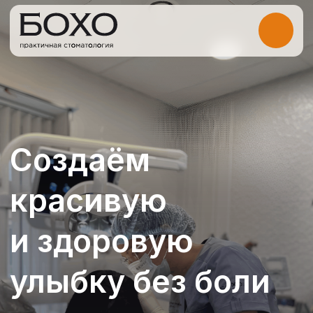
Создаём
красивую
и здоровую
улыбку без боли
и лишнего лечения
БОХО — это стоматология, где
эстетика сочетается с точной
диагностикой
и предсказуемым результатом