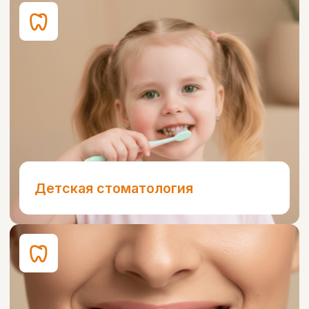
Дарим 15% скидку
На установку брекет-системы
DAMON Q2
MINI MASTER
83 300
98 000
42 500
50 000
10% скидка
На лечение и удаление зубов
по «Семейной карте»
3D сканирование зубов
в подарок