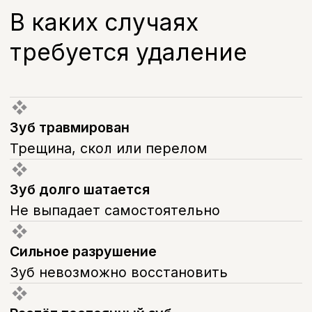
В01.064.003
Прием (осмотр,консультация)
врача-стоматолога детского
первичный
700 руб.
В01.064.004
Прием (осмотр,консультация)
врача-стоматолога детского
повторный
500 руб.
А16.07.001.001
Удаление временного зуба
3 000 руб.
В01.003.004.004
Аппликационная анестезия
200 руб.