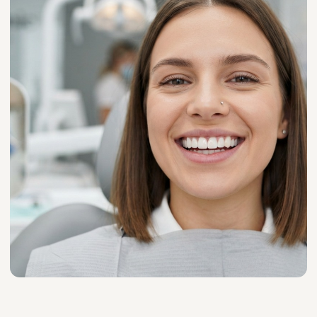
Стоимость лечения
В01.066.001
Прием (осмотр,консультация)
врача-стоматолога ортопеда
первичный
700 руб.
В01.066.002
Прием (осмотр,консультация)
врача-стоматолога ортопеда
повторный
500 руб.
А23.07.002.049
Изготовление зуба
металлокерамического
30 000 руб.
A16.07.003.001
Восстановление зуба вкладками,