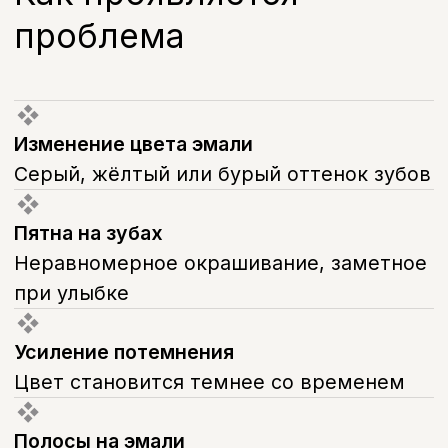
равномерная. В этом случае
профессиональное отбеливание
позволяет заметно осветлить эмаль
и вернуть зубам более
естественный оттенок.
Если окрашивание глубокое, тёмное или
сосредоточено в области шейки зуба,
отбеливание тетрациклиновых зубов
может не дать желаемого результата —
в этом случае для восстановления цвета
эмали используют виниры или коронки,
которые полностью перекрывают
исходный оттенок и не зависят от
глубины пигментации.
Тетрациклиновые зубы у детей требуют
отдельного подхода: агрессивное
отбеливание в детском возрасте обычно
не применяют, а решение по методу
коррекции цвета врач принимает
индивидуально с учётом возраста и