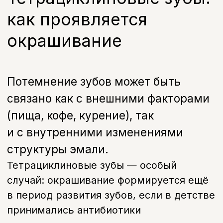
случай: окрашивание формируется ещё
в период развития зубов, если в детстве
принимались антибиотики
тетрациклинового ряда, и не всегда
устраняется обычным отбеливанием.
В зависимости от степени окрашивания
подойдёт либо профессиональное
отбеливание тетрациклиновых зубов,
либо потребуется восстановление цвета
эмали с помощью виниров или коронок.