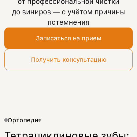
Получить консультацию
Ортопедия
Тетрациклиновые зубы:
как проявляется
окрашивание
Потемнение зубов может быть
связано как с внешними факторами
(пища, кофе, курение), так
и с внутренними изменениями
структуры эмали.
Тетрациклиновые зубы — особый