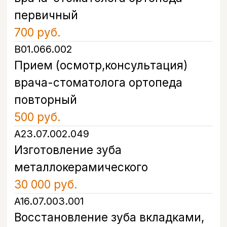
+7
Я даю согласие на обработку моих
персональных данных в соответствии с
Политикой конфиденциальности
Записаться
Контакты
Санкт-Петербург, проспект
Энгельса, д. 21
info@bohoclinic.ru
+7 812 678-99-76
Меню