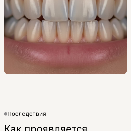
при улыбке
Усиление потемнения
Цвет становится темнее со временем
Полосы на эмали
Горизонтальные тёмные или
голубоватые линии
Отбеливание
тетрациклиновых зубов:
когда оно помогает
Отбеливание тетрациклиновых
зубов эффективно при лёгкой и
умеренной степени окрашивания —
когда пигментация неглубокая и