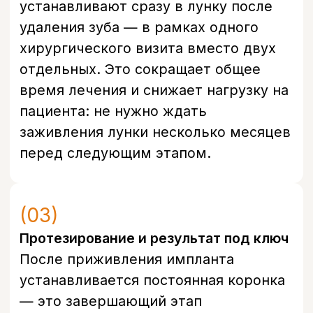
Санкт-Петербург, проспект
Энгельса, д. 21
info@bohoclinic.ru
+7 812 678-99-76
Меню
Услуги
Отзывы
Врачи
Контакты
О клинике
Вакансии
Акции
Документы
Политика обработки персональных
данных