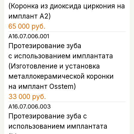
устанавливают сразу в лунку после
удаления зуба — в рамках одного
хирургического визита вместо двух
отдельных. Это сокращает общее
время лечения и снижает нагрузку на
пациента: не нужно ждать
заживления лунки несколько месяцев
перед следующим этапом.
(03)
Протезирование и результат под ключ
После приживления импланта
устанавливается постоянная коронка
— это завершающий этап
имплантации зубов под ключ.
Записаться на консультацию и
обсудить сроки лечения в вашем
случае можно через форму на сайте
или по телефону клиники Бохо.