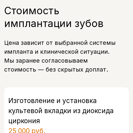
имплантация (система Osstem,
Южная Корея)
35 000 руб.
А16.07.054.002
Внутрикостная дентальная
имплантация (система А2,
Россия)
45 000 руб.
А16.07.054.003
Внутрикостная дентальная
имплантация (система Astra tech,
Швеция)
80 000 руб.
А16.07.006.006
Протезирование зуба с
использованием имплантата
(Коронка из диоксида циркония на
имплант Astra tech)
75 000 руб.