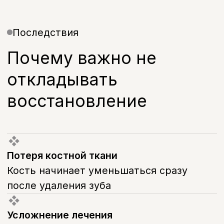
и внешний вид
Стоимость
Стоимость
имплантации зубов
Цена зависит от выбранной системы
импланта и клинической ситуации.
Мы заранее согласовываем
стоимость — без скрытых доплат.
Изготовление и установка
культевой вкладки из диоксида
циркония
25 000 руб.