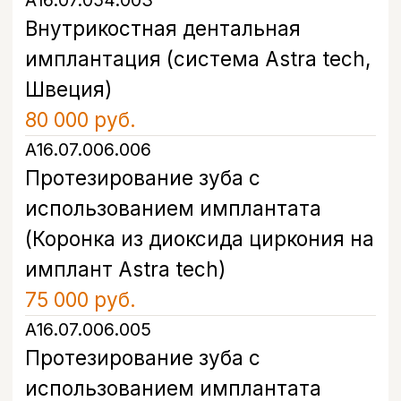
(01)
Консультация стоматолога-
имплантолога и диагностика
Перед имплантацией зубов сразу
после удаления вы проходите
консультацию стоматолога-
имплантолога: врач осматривает зуб,
оценивает состояние окружающей
кости по КТ и определяет, подходит
ли ваш случай под одномоментный
протокол. На этом этапе также
согласовывается система импланта и
полная стоимость лечения под ключ
— без доплат на последующих
визитах.
(02)
Удаление зуба и установка импланта
в тот же день
Если противопоказаний нет, имплант