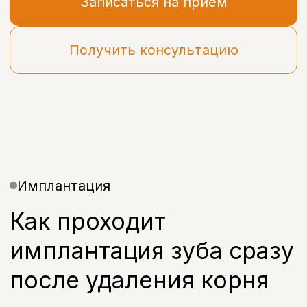
Имплантация
Как проходит
имплантация зуба сразу
после удаления корня
Имплантация зубов сразу после
удаления — это установка импланта
в день удаления зуба, без
отдельного визита через несколько
месяцев.
Такой протокол особенно актуален,
когда корень зуба удаляют планово:
имплантация зуба сразу после удаления
корня сокращает сроки лечения и
помогает сохранить объём костной