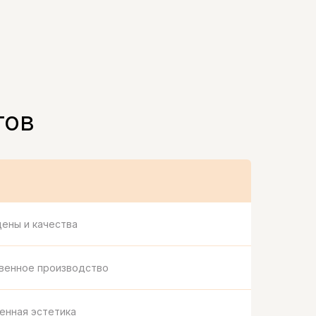
тов
ены и качества
твенное производство
енная эстетика