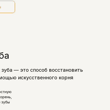
ю
ба
 зуба — это способ восстановить
омощью искусственного корня
остную
корень,
е зубы