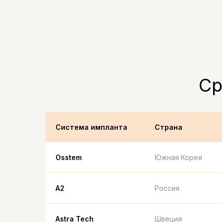
Ср
Система импланта
Страна
Osstem
Южная Корея
A2
Россия
Astra Tech
Швеция