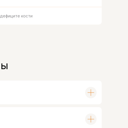
 дефиците кости
сы