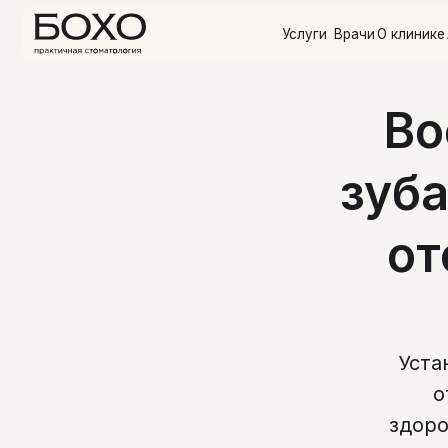
Услуги
Врачи
О клинике
Акции
О
Во
зуба
от
Уста
о
здоро