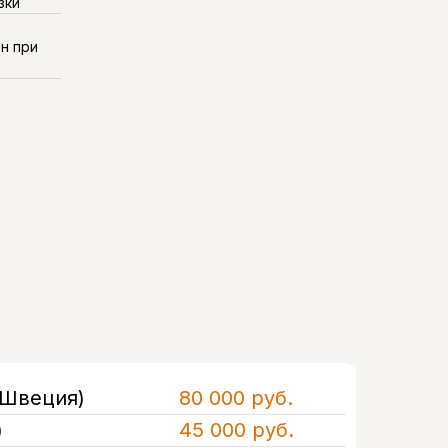
зки
н при
и
 Швеция)
80 000 руб.
)
45 000 руб.