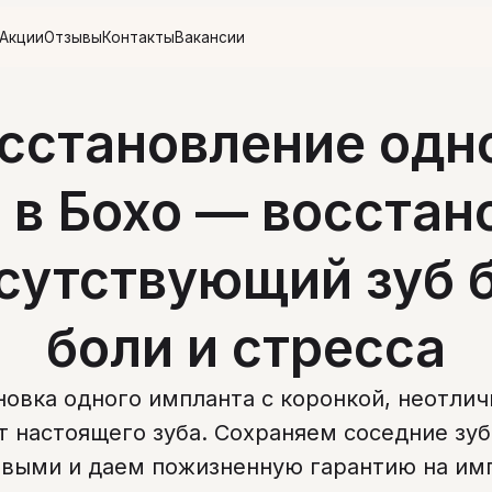
тзывы
Контакты
Вакансии
сстановление одн
 в Бохо — восста
сутствующий зуб 
боли и стресса
новка одного импланта с коронкой, неотли
т настоящего зуба. Сохраняем соседние зу
выми и даем пожизненную гарантию на им