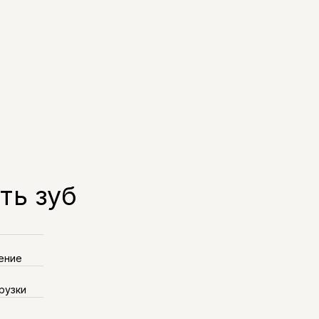
ть зуб
ение
рузки