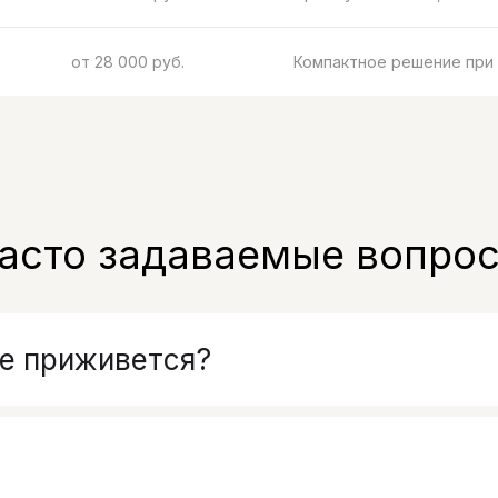
от 28 000 руб.
Компактное решение при
асто задаваемые вопро
не приживется?