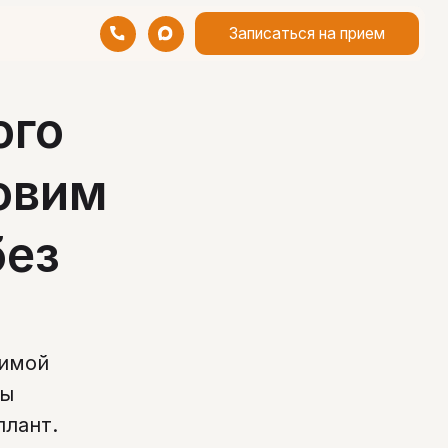
Записаться на прием
ого
новим
без
чимой
бы
плант.