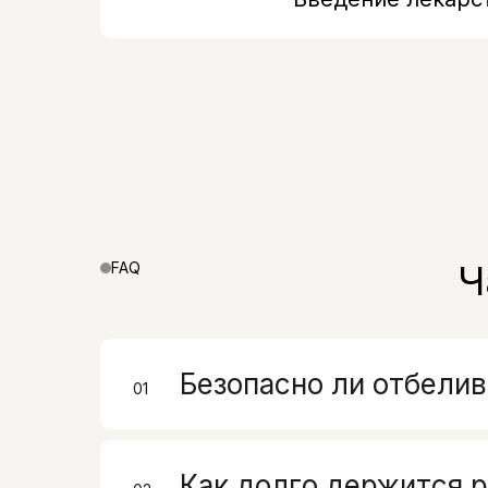
Ч
FAQ
Безопасно ли отбелив
01
00
Как долго держится р