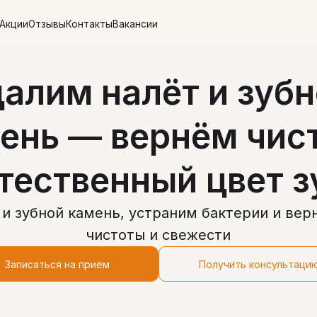
тзывы
Контакты
Вакансии
алим налёт и зуб
ень — вернём чис
стественный цвет з
 и зубной камень, устраним бактерии и ве
чистоты и свежести
Записаться на прием
Получить консультаци