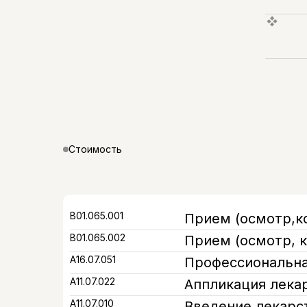
Стоимость
В01.065.001
Прием (осмотр,к
В01.065.002
Прием (осмотр, 
A16.07.051
Профессиональная
А11.07.022
Аппликация лекар
А11.07.010
Введение лекарс