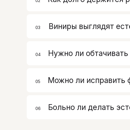
02
00
Виниры выглядят ест
03
00
Нужно ли обтачивать
04
00
Можно ли исправить 
05
00
Больно ли делать эс
06
00