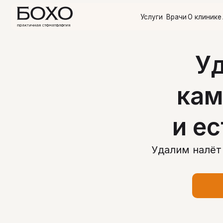
Услуги
Врачи
О клинике
Акции
О
Уд
кам
и е
Удалим налёт