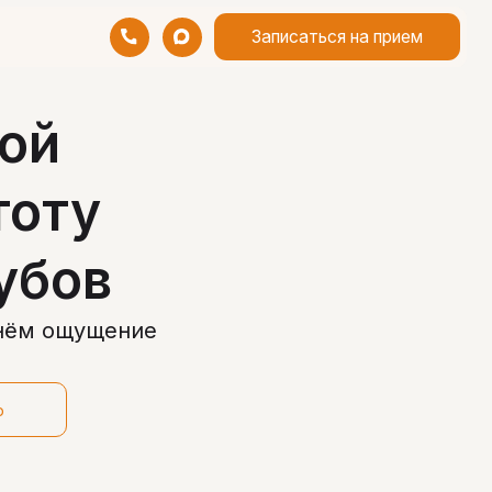
Записаться на прием
ной
тоту
убов
рнём ощущение
ю