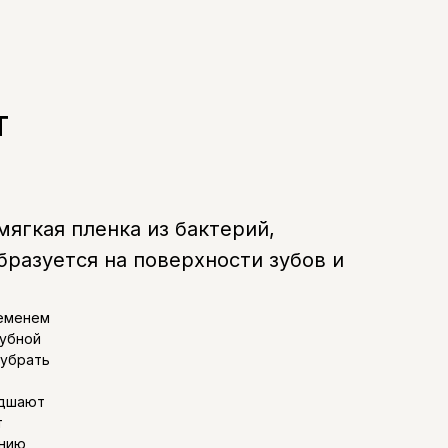
т
мягкая пленка из бактерий,
бразуется на поверхности зубов и
ременем
зубной
 убрать
удшают
т
ению