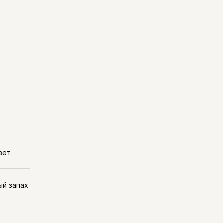
вет
ый запах